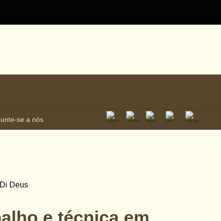
Junte-se a nós
balho e técnica em